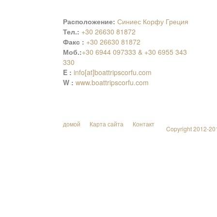
Расположение:
Синиес Корфу Греция
Тел.:
+30 26630 81872
Факс :
+30 26630 81872
Моб.:
+30 6944 097333 & +30 6955 343
330
E :
info[at]boattripscorfu.com
W :
www.boattripscorfu.com
домой
Карта сайта
Контакт
Copyright 2012-2014